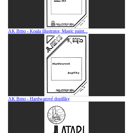
AK Brno - Koala illustrator, Magic paint...
AK Brno - Hardwarové doplňky