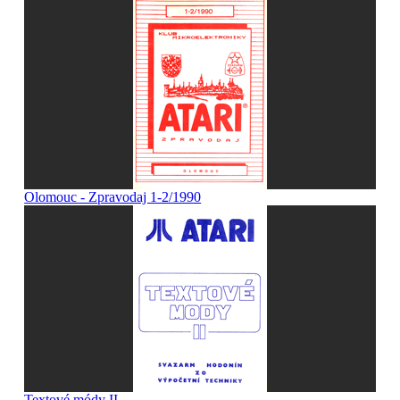
Olomouc - Zpravodaj 1-2/1990
Textové módy II