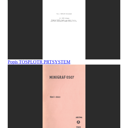
┤
NAPOSLEDY PŘIDANÉ
├
Popis TOSPLOTR PRTSYSTEM