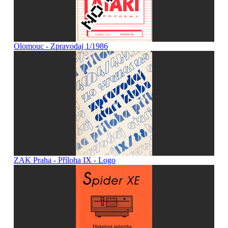
Olomouc - Zpravodaj 1/1986
ZAK Praha - Příloha IX - Logo