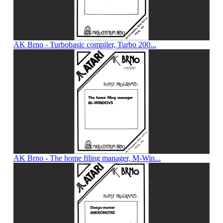
AK Brno - Turbobasic compiler, Turbo 200...
AK Brno - The home filing manager, M-Win...