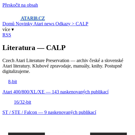
Přeskočit na obsah
ATARI8
.CZ
Domů
Novinky
Atari news
Odkazy
> CALP
více ▾
RSS
Literatura — CALP
Czech Atari Literature Preservation — archiv české a slovenské
Atari literatury. Klubové zpravodaje, manuály, knihy. Postupně
digitalizujeme.
8-bit
Atari 400/800/XL/XE — 143 naskenovaných publikací
16/32-bit
ST / STE / Falcon — 9 naskenovaných publikací