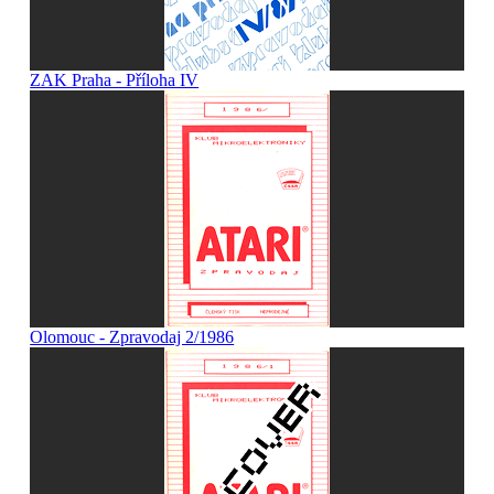
ZAK Praha - Příloha IV
Olomouc - Zpravodaj 2/1986