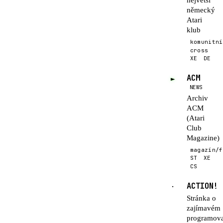
největší
německý
Atari
klub
komunitní
cross
XE
DE
ACM
►
NEWS
Archiv
ACM
(Atari
Club
Magazine)
magazín/f
ST
XE
CS
ACTION!
·
Stránka o
zajímavém
programov