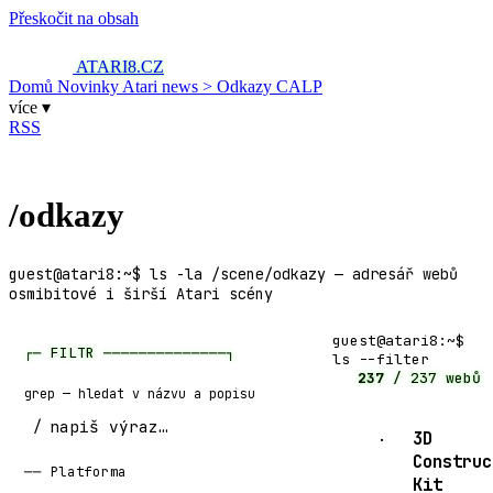
Přeskočit na obsah
ATARI8
.CZ
Domů
Novinky
Atari news
> Odkazy
CALP
více ▾
RSS
/odkazy
guest@atari8:~$ ls -la /scene/odkazy — adresář webů
osmibitové i širší Atari scény
guest@atari8:~$
┌─ FILTR ──────────────┐
ls
--filter
237
/ 237 webů
grep — hledat v názvu a popisu
/
3D
·
Construc
Platforma
Kit