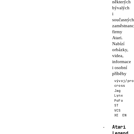
některých
bývalých
i
současnýc
zaměstnan
firmy
Atari.
Nabízí
orbázky,
videa,
informace
i osobní
příběhy
vývoj/pro
cross
Jag
Lynx
PoFo
ST
VCS
XE
EN
Atari
·
Legend