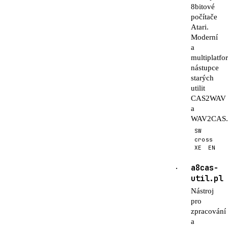
8bitové
počítače
Atari.
Moderní
a
multiplatfo
nástupce
starých
utilit
CAS2WAV
a
WAV2CAS
SW
cross
XE
EN
a8cas-
·
util.pl
Nástroj
pro
zpracování
a