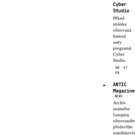
Cyber
Studio
Pěkná
stránka
věnovaná
historii
sady
programů
Cyber
Studio.
SW
ST
EN
ANTIC
►
Magazine
NEWS
Archiv
známého
časopisu
věnovanéh
především
osmibitov