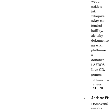
webu
najdete
jak
zdrojové
kódy tak
binární
balíčky,
ale taky
dokumenta
na wiki
platformě
a
dokonce
i AFROS
Live CD,
pomoc
dokumenta
cross
ST
EN
Ardisoft
·
Domovská
stránka