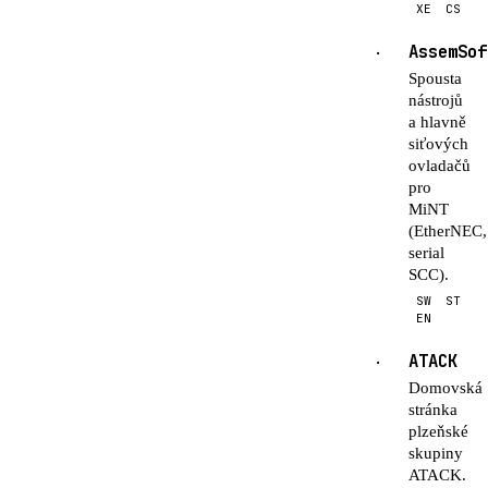
XE
CS
AssemSof
·
Spousta
nástrojů
a hlavně
siťových
ovladačů
pro
MiNT
(EtherNEC,
serial
SCC).
SW
ST
EN
ATACK
·
Domovská
stránka
plzeňské
skupiny
ATACK.