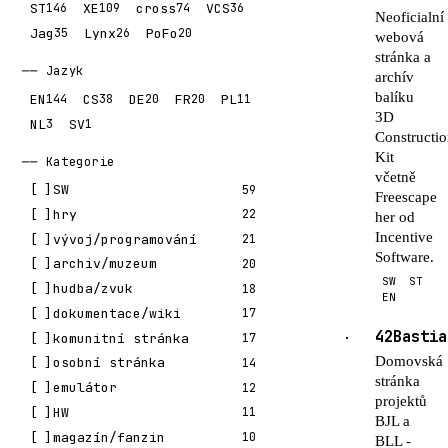
ST
XE
cross
VCS
146
109
74
36
Neoficialní
Jag
Lynx
PoFo
35
26
20
webová
stránka a
Jazyk
archív
balíku
EN
CS
DE
FR
PL
144
38
20
20
11
3D
NL
SV
3
1
Constructi
Kit
Kategorie
včetně
SW
59
Freescape
hry
22
her od
Incentive
vývoj/programování
21
Software.
archiv/muzeum
20
SW
ST
hudba/zvuk
18
EN
dokumentace/wiki
17
42Bastia
·
komunitní stránka
17
Domovská
osobní stránka
14
stránka
emulátor
12
projektů
HW
11
BJL a
magazín/fanzin
10
BLL -