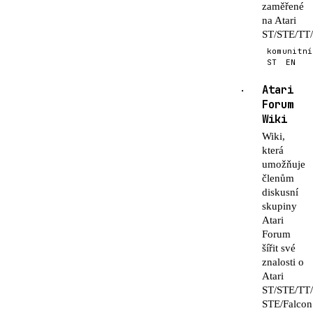
zaměřené
na Atari
ST/STE/TT/
komunitní
ST
EN
Atari
·
Forum
Wiki
Wiki,
která
umožňuje
členům
diskusní
skupiny
Atari
Forum
šířit své
znalosti o
Atari
ST/STE/TT
STE/Falcon