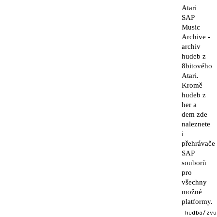
Atari
SAP
Music
Archive -
archiv
hudeb z
8bitového
Atari.
Kromě
hudeb z
her a
dem zde
naleznete
i
přehrávače
SAP
souborů
pro
všechny
možné
platformy.
hudba/zvu