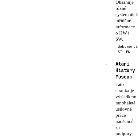
Obsahuje
různé
systematic
utříděné
informace
o HW i
SW.
dokumenta
ST
EN
Atari
·
History
Museum
Tato
stránka je
výsledkem
mnohaleté
usilovné
práce
nadšenců
za
podpory