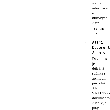
web s
informacem
o
8bitových
Atari
SW
XE
PL
Atari
·
Document
Archive
Dev-docs
je
důležitá
stránka s
archívem
původní
Atari
ST/TT/Falc
dokumenta
Archiv je
plný