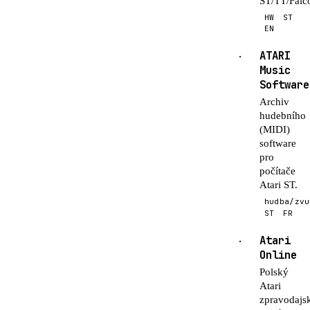
ST/TT/Falc
HW
ST
EN
ATARI
·
Music
Software
Archiv
hudebního
(MIDI)
software
pro
počítače
Atari ST.
hudba/zvu
ST
FR
Atari
·
Online
Polský
Atari
zpravodajs