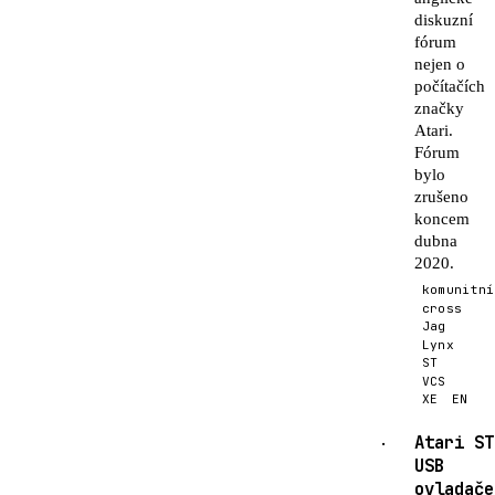
diskuzní
fórum
nejen o
počítačích
značky
Atari.
Fórum
bylo
zrušeno
koncem
dubna
2020.
komunitní
cross
Jag
Lynx
ST
VCS
XE
EN
Atari ST
·
USB
ovladače