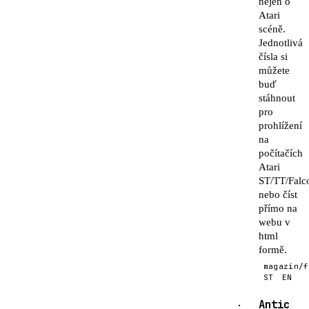
nejen o
Atari
scéně.
Jednotlivá
čísla si
můžete
buď
stáhnout
pro
prohlížení
na
počítačích
Atari
ST/TT/Falc
nebo číst
přímo na
webu v
html
formě.
magazín/f
ST
EN
Antic
·