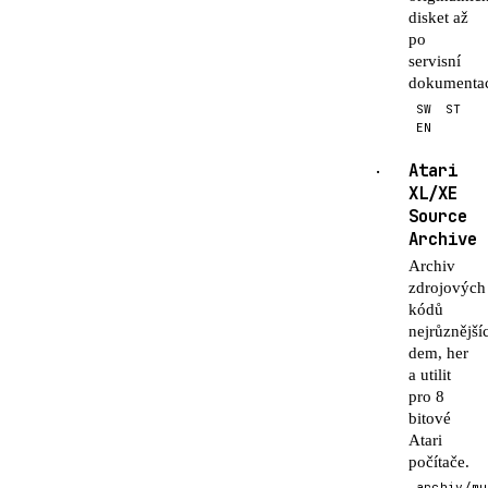
disket až
po
servisní
dokumentac
SW
ST
EN
Atari
·
XL/XE
Source
Archive
Archiv
zdrojových
kódů
nejrůznější
dem, her
a utilit
pro 8
bitové
Atari
počítače.
archiv/mu