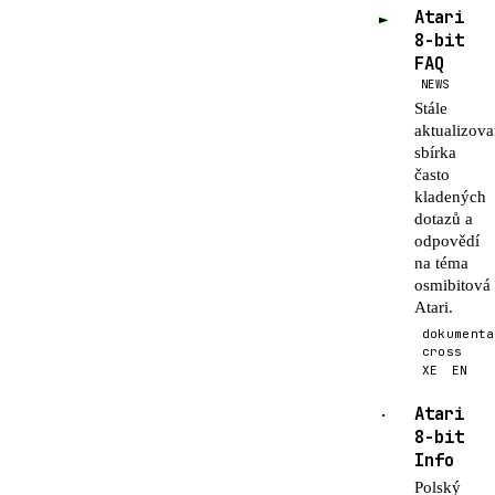
Atari
►
8-bit
FAQ
NEWS
Stále
aktualizov
sbírka
často
kladených
dotazů a
odpovědí
na téma
osmibitová
Atari.
dokumenta
cross
XE
EN
Atari
·
8-bit
Info
Polský