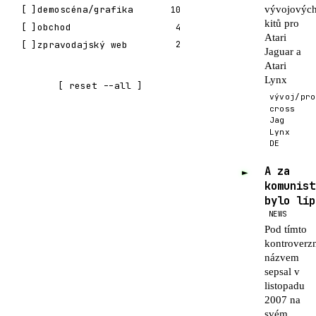
vývojovýc
demoscéna/grafika
10
kitů pro
obchod
4
Atari
zpravodajský web
2
Jaguar a
Atari
Lynx
[ reset --all ]
vývoj/pro
cross
Jag
Lynx
DE
A za
►
komunist
bylo líp
NEWS
Pod tímto
kontroverz
názvem
sepsal v
listopadu
2007 na
svém