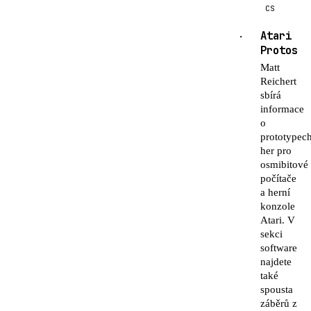
CS
Atari
·
Protos
Matt
Reichert
sbírá
informace
o
prototypec
her pro
osmibitové
počítače
a herní
konzole
Atari. V
sekci
software
najdete
také
spousta
záběrů z