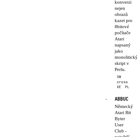
konverzi
nejen
obrazů
kazet pro
8bitové
počítače
Atari
napsaný
jako
monolitick
skript v
Perlu.
SW
cross
XE
PL
ABBUC
·
Německý
Atari Bit
Byter
User
Club -