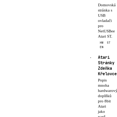
Domovská
stránka s
USB
ovladači
pro
NetUSBee
Atari ST.
HW
ST
EN
Atari
·
Stránky
Zdeňka
Křelovce
Popis
mnoha
hardwarov
doplňků
pro 8bit
Atari
jako
např.