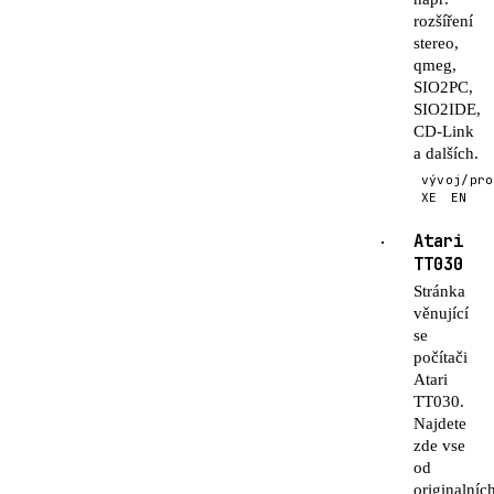
rozšíření
stereo,
qmeg,
SIO2PC,
SIO2IDE,
CD-Link
a dalších.
vývoj/pro
XE
EN
Atari
·
TT030
Stránka
věnující
se
počítači
Atari
TT030.
Najdete
zde vse
od
originalníc