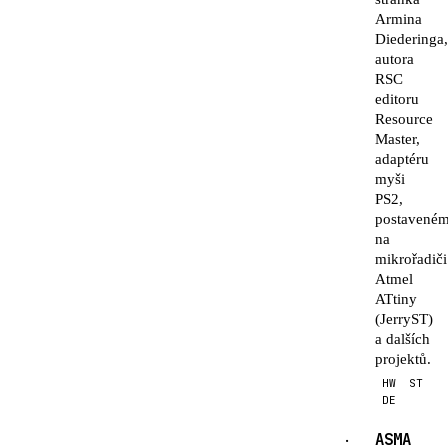
Armina
Diederinga
autora
RSC
editoru
Resource
Master,
adaptéru
myši
PS2,
postavené
na
mikrořadiči
Atmel
ATtiny
(JerryST)
a dalších
projektů.
HW
ST
DE
ASMA
·