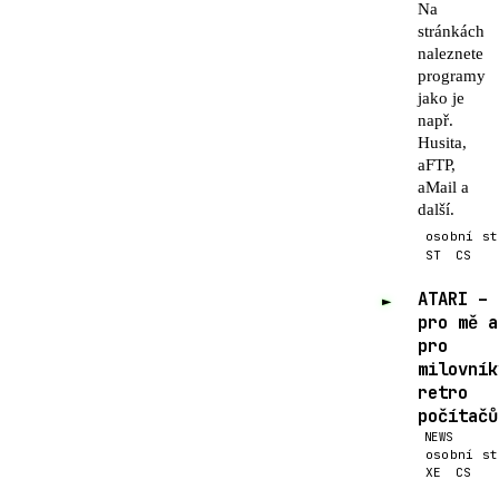
Na
stránkách
naleznete
programy
jako je
např.
Husita,
aFTP,
aMail a
další.
osobní st
ST
CS
ATARI –
►
pro mě a
pro
milovník
retro
počítačů
NEWS
osobní st
XE
CS