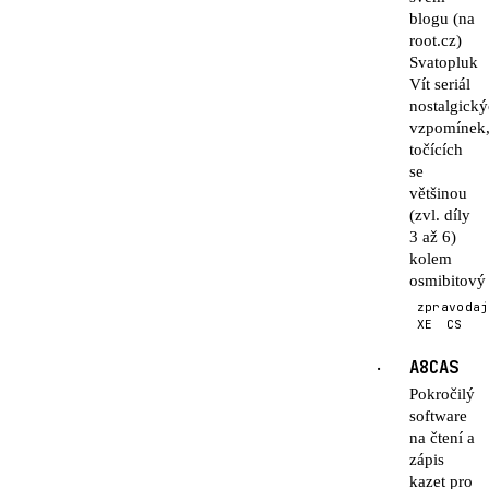
blogu (na
root.cz)
Svatopluk
Vít seriál
nostalgick
vzpomínek
točících
se
většinou
(zvl. díly
3 až 6)
kolem
osmibitový
zpravodaj
XE
CS
A8CAS
·
Pokročilý
software
na čtení a
zápis
kazet pro