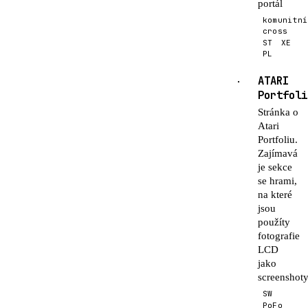
portál
komunitní
cross
ST
XE
PL
ATARI
·
Portfoli
Stránka o
Atari
Portfoliu.
Zajímavá
je sekce
se hrami,
na které
jsou
použíty
fotografie
LCD
jako
screenshoty
SW
PoFo