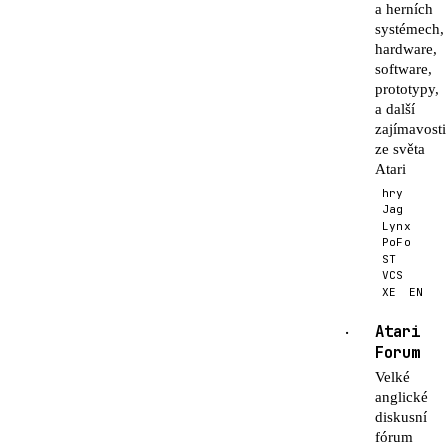
a herních
systémech,
hardware,
software,
prototypy,
a další
zajímavosti
ze světa
Atari
hry
Jag
Lynx
PoFo
ST
VCS
XE
EN
Atari
·
Forum
Velké
anglické
diskusní
fórum