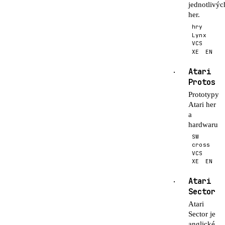
jednotlivýc
her.
hry
Lynx
VCS
XE
EN
Atari
·
Protos
Prototypy
Atari her
a
hardwaru
SW
cross
VCS
XE
EN
Atari
·
Sector
Atari
Sector je
anglické