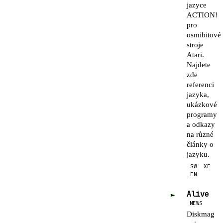
jazyce
ACTION!
pro
osmibitové
stroje
Atari.
Najdete
zde
referenci
jazyka,
ukázkové
programy
a odkazy
na různé
články o
jazyku.
SW
XE
EN
Alive
►
NEWS
Diskmag