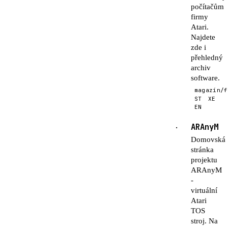
počítačům
firmy
Atari.
Najdete
zde i
přehledný
archiv
software.
magazín/f
ST
XE
EN
ARAnyM
·
Domovská
stránka
projektu
ARAnyM
-
virtuální
Atari
TOS
stroj. Na