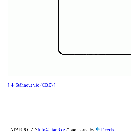
[ ⬇ Stáhnout vše (CBZ) ]
ATARI8.CZ
//
info@atari8.cz
//
sponsored by
Devels