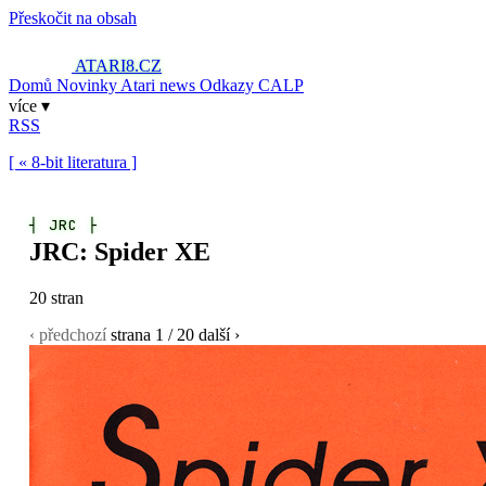
Přeskočit na obsah
ATARI8
.CZ
Domů
Novinky
Atari news
Odkazy
CALP
více ▾
RSS
[ « 8-bit literatura ]
┤
JRC
├
JRC: Spider XE
20 stran
‹ předchozí
strana
1
/ 20
další ›