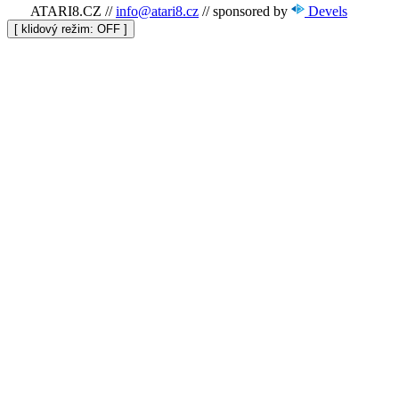
ATARI8.CZ
//
info@atari8.cz
//
sponsored by
Devels
[ klidový režim:
]