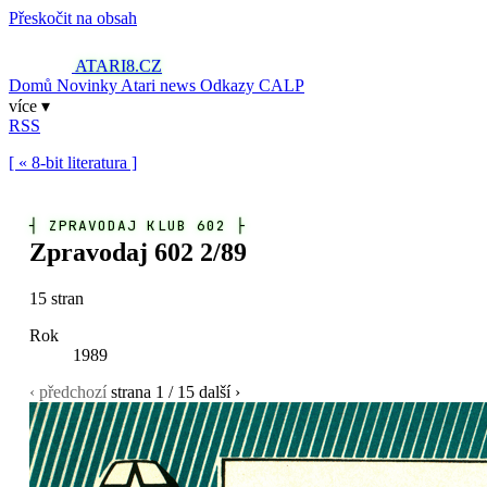
Přeskočit na obsah
ATARI8
.CZ
Domů
Novinky
Atari news
Odkazy
CALP
více ▾
RSS
[ « 8-bit literatura ]
┤
ZPRAVODAJ KLUB 602
├
Zpravodaj 602 2/89
15 stran
Rok
1989
‹ předchozí
strana
1
/ 15
další ›