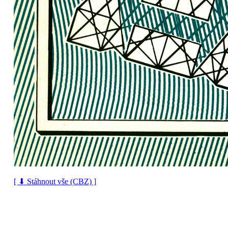
[ ⬇ Stáhnout vše (CBZ) ]