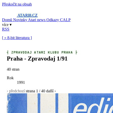
Přeskočit na obsah
ATARI8
.CZ
Domů
Novinky
Atari news
Odkazy
CALP
více ▾
RSS
[ « 8-bit literatura ]
┤
ZPRAVODAJ ATARI KLUBU PRAHA
├
Praha - Zpravodaj 1/91
40 stran
Rok
1991
‹ předchozí
strana
1
/ 40
další ›