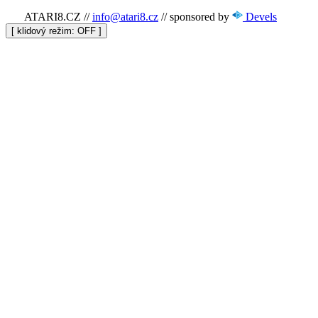
ATARI8.CZ
//
info@atari8.cz
//
sponsored by
Devels
[ klidový režim:
]