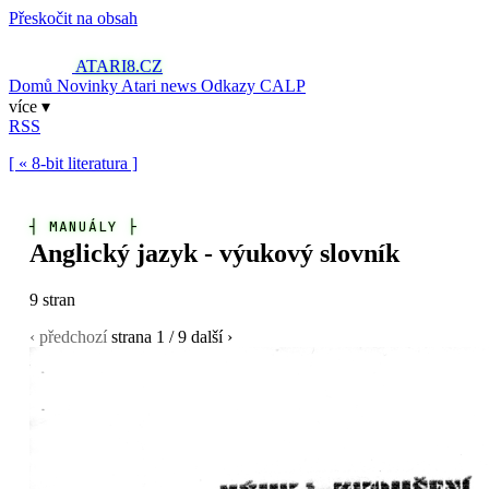
Přeskočit na obsah
ATARI8
.CZ
Domů
Novinky
Atari news
Odkazy
CALP
více ▾
RSS
[ « 8-bit literatura ]
┤
MANUÁLY
├
Anglický jazyk - výukový slovník
9 stran
‹ předchozí
strana
1
/ 9
další ›