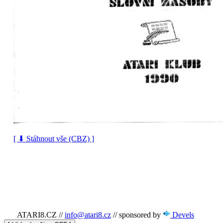
[ ⬇ Stáhnout vše (CBZ) ]
ATARI8.CZ
//
info@atari8.cz
//
sponsored by
Devels