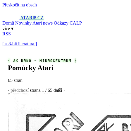
Přeskočit na obsah
ATARI8
.CZ
Domů
Novinky
Atari news
Odkazy
CALP
více ▾
RSS
[ « 8-bit literatura ]
┤
AK BRNO – MIKROCENTRUM
├
Pomůcky Atari
65 stran
‹ předchozí
strana
1
/ 65
další ›