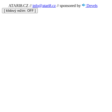
ATARI8.CZ
//
info@atari8.cz
//
sponsored by
Devels
[ klidový režim:
]