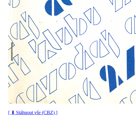
[ ⬇ Stáhnout vše (CBZ) ]