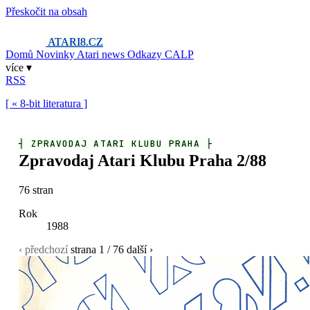
Přeskočit na obsah
ATARI8
.CZ
Domů
Novinky
Atari news
Odkazy
CALP
více ▾
RSS
[ « 8-bit literatura ]
┤
ZPRAVODAJ ATARI KLUBU PRAHA
├
Zpravodaj Atari Klubu Praha 2/88
76 stran
Rok
1988
‹ předchozí
strana
1
/ 76
další ›