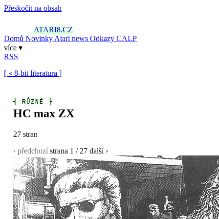
Přeskočit na obsah
ATARI8
.CZ
Domů
Novinky
Atari news
Odkazy
CALP
více ▾
RSS
[ « 8-bit literatura ]
┤
RŮZNÉ
├
HC max ZX
27 stran
‹ předchozí
strana
1
/ 27
další ›