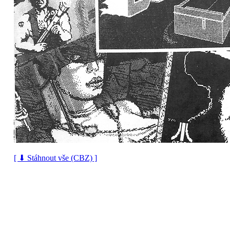
[ ⬇ Stáhnout vše (CBZ) ]