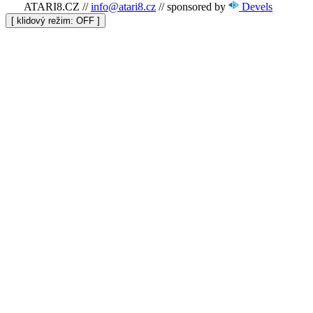
ATARI8.CZ
//
info@atari8.cz
//
sponsored by
Devels
[ klidový režim:
]