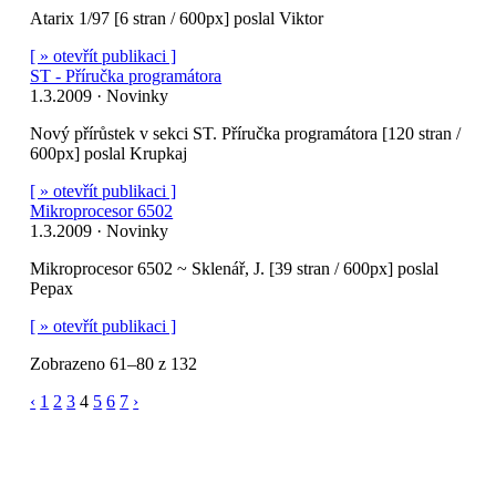
Atarix 1/97 [6 stran / 600px] poslal Viktor
[ » otevřít publikaci ]
ST - Příručka programátora
1.3.2009 · Novinky
Nový přírůstek v sekci ST. Příručka programátora [120 stran /
600px] poslal Krupkaj
[ » otevřít publikaci ]
Mikroprocesor 6502
1.3.2009 · Novinky
Mikroprocesor 6502 ~ Sklenář, J. [39 stran / 600px] poslal
Pepax
[ » otevřít publikaci ]
Zobrazeno 61–80 z 132
‹
1
2
3
4
5
6
7
›