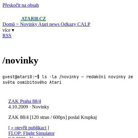
Přeskočit na obsah
ATARI8
.CZ
Domů
> Novinky
Atari news
Odkazy
CALP
více ▾
RSS
/novinky
guest@atari8:~$ ls -la /novinky — redakční novinky ze
světa osmibitového Atari
ZAK Praha 88/4
4.10.2009 · Novinky
ZAK 88/4 [120 stran / 600px] poslal Krupkaj
[ » otevřít publikaci ]
FLOP: Flight Simulator