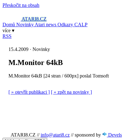
Přeskočit na obsah
ATARI8
.CZ
Domů
Novinky
Atari news
Odkazy
CALP
více ▾
RSS
15.4.2009 · Novinky
M.Monitor 64kB
M.Monitor 64kB [24 stran / 600px] poslal Tomsoft
[ » otevřít publikaci ]
[ « zpět na novinky ]
ATARI8.CZ
//
info@atari8.cz
//
sponsored by
Devels