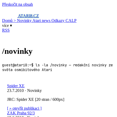
Přeskočit na obsah
ATARI8
.CZ
Domů
> Novinky
Atari news
Odkazy
CALP
více ▾
RSS
/novinky
guest@atari8:~$ ls -la /novinky — redakční novinky ze
světa osmibitového Atari
Spider XE
23.7.2010 · Novinky
JRC: Spider XE [20 stran / 600px]
[ » otevřít publikaci ]
ZAK Praha 92/3