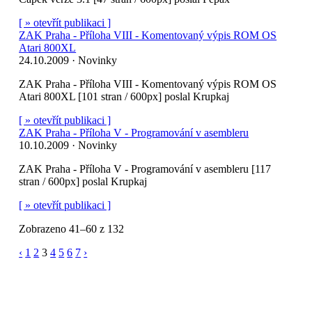
[ » otevřít publikaci ]
ZAK Praha - Příloha VIII - Komentovaný výpis ROM OS
Atari 800XL
24.10.2009 · Novinky
ZAK Praha - Příloha VIII - Komentovaný výpis ROM OS
Atari 800XL [101 stran / 600px] poslal Krupkaj
[ » otevřít publikaci ]
ZAK Praha - Příloha V - Programování v asembleru
10.10.2009 · Novinky
ZAK Praha - Příloha V - Programování v asembleru [117
stran / 600px] poslal Krupkaj
[ » otevřít publikaci ]
Zobrazeno 41–60 z 132
‹
1
2
3
4
5
6
7
›