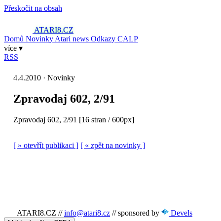
Přeskočit na obsah
ATARI8
.CZ
Domů
Novinky
Atari news
Odkazy
CALP
více ▾
RSS
4.4.2010 · Novinky
Zpravodaj 602, 2/91
Zpravodaj 602, 2/91 [16 stran / 600px]
[ » otevřít publikaci ]
[ « zpět na novinky ]
ATARI8.CZ
//
info@atari8.cz
//
sponsored by
Devels