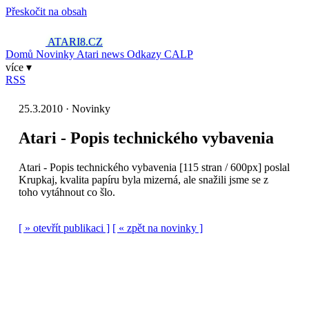
Přeskočit na obsah
ATARI8
.CZ
Domů
Novinky
Atari news
Odkazy
CALP
více ▾
RSS
25.3.2010 · Novinky
Atari - Popis technického vybavenia
Atari - Popis technického vybavenia [115 stran / 600px] poslal
Krupkaj, kvalita papíru byla mizerná, ale snažili jsme se z
toho vytáhnout co šlo.
[ » otevřít publikaci ]
[ « zpět na novinky ]