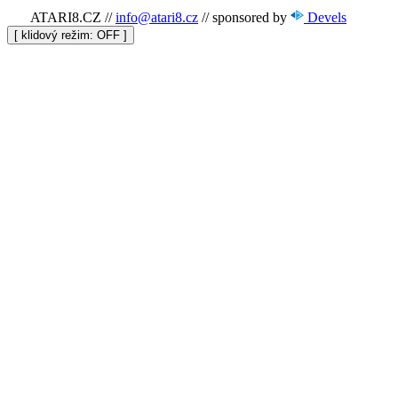
ATARI8.CZ
//
info@atari8.cz
//
sponsored by
Devels
[ klidový režim:
]