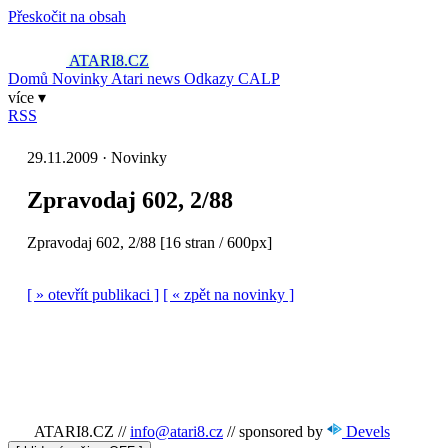
Přeskočit na obsah
ATARI8
.CZ
Domů
Novinky
Atari news
Odkazy
CALP
více ▾
RSS
29.11.2009 · Novinky
Zpravodaj 602, 2/88
Zpravodaj 602, 2/88 [16 stran / 600px]
[ » otevřít publikaci ]
[ « zpět na novinky ]
ATARI8.CZ
//
info@atari8.cz
//
sponsored by
Devels