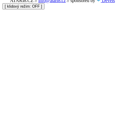
ATARI8.CZ
//
info@atari8.cz
//
sponsored by
Devels
[ klidový režim:
]