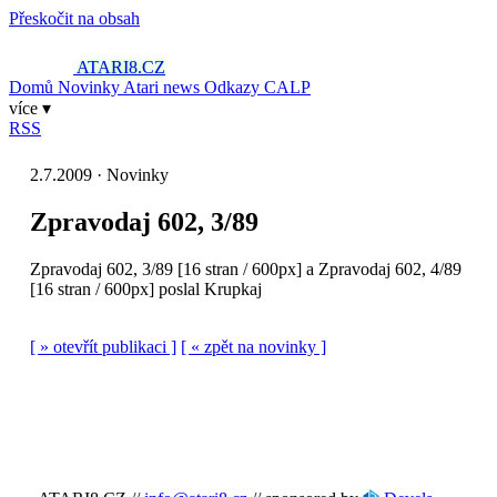
Přeskočit na obsah
ATARI8
.CZ
Domů
Novinky
Atari news
Odkazy
CALP
více ▾
RSS
2.7.2009 · Novinky
Zpravodaj 602, 3/89
Zpravodaj 602, 3/89 [16 stran / 600px] a Zpravodaj 602, 4/89
[16 stran / 600px] poslal Krupkaj
[ » otevřít publikaci ]
[ « zpět na novinky ]