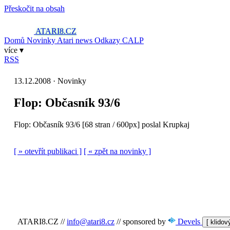
Přeskočit na obsah
ATARI8
.CZ
Domů
Novinky
Atari news
Odkazy
CALP
více ▾
RSS
13.12.2008 · Novinky
Flop: Občasník 93/6
Flop: Občasník 93/6 [68 stran / 600px] poslal Krupkaj
[ » otevřít publikaci ]
[ « zpět na novinky ]
ATARI8.CZ
//
info@atari8.cz
//
sponsored by
Devels
[ klido