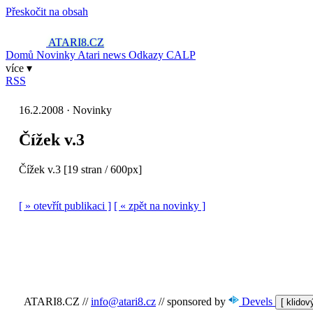
Přeskočit na obsah
ATARI8
.CZ
Domů
Novinky
Atari news
Odkazy
CALP
více ▾
RSS
16.2.2008 · Novinky
Čížek v.3
Čížek v.3 [19 stran / 600px]
[ » otevřít publikaci ]
[ « zpět na novinky ]
ATARI8.CZ
//
info@atari8.cz
//
sponsored by
Devels
[ klido