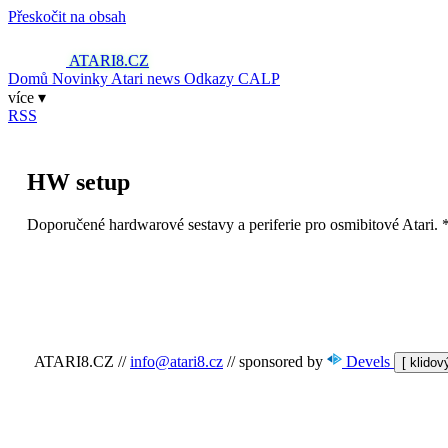
Přeskočit na obsah
ATARI8
.CZ
Domů
Novinky
Atari news
Odkazy
CALP
více ▾
RSS
HW setup
Doporučené hardwarové sestavy a periferie pro osmibitové Atari. 
ATARI8.CZ
//
info@atari8.cz
//
sponsored by
Devels
[ klido