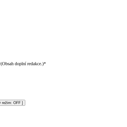
*(Obsah doplní redakce.)*
vý režim:
]