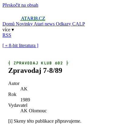
Přeskočit na obsah
ATARI8
.CZ
Domů
Novinky
Atari news
Odkazy
CALP
více ▾
RSS
[ « 8-bit literatura ]
┤
ZPRAVODAJ KLUB 602
├
Zpravodaj 7-8/89
Autor
AK
Rok
1989
Vydavatel
AK Olomouc
[i]
Skeny této publikace připravujeme.