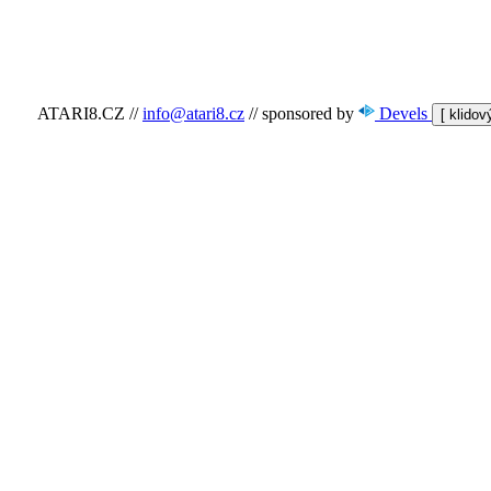
ATARI8.CZ
//
info@atari8.cz
//
sponsored by
Devels
[ klido