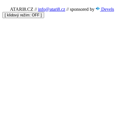
ATARI8.CZ
//
info@atari8.cz
//
sponsored by
Devels
[ klidový režim:
]