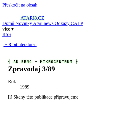
Přeskočit na obsah
ATARI8
.CZ
Domů
Novinky
Atari news
Odkazy
CALP
více ▾
RSS
[ « 8-bit literatura ]
┤
AK BRNO – MIKROCENTRUM
├
Zpravodaj 3/89
Rok
1989
[i]
Skeny této publikace připravujeme.