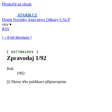
Přeskočit na obsah
ATARI8
.CZ
Domů
Novinky
Atari news
Odkazy
CALP
více ▾
RSS
[ « 8-bit literatura ]
┤
GOTTWALDOV
├
Zpravodaj 1/92
Rok
1992
[i]
Skeny této publikace připravujeme.