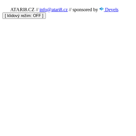
ATARI8.CZ
//
info@atari8.cz
//
sponsored by
Devels
[ klidový režim:
]