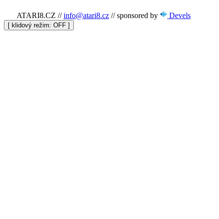
ATARI8.CZ
//
info@atari8.cz
//
sponsored by
Devels
[ klidový režim:
]