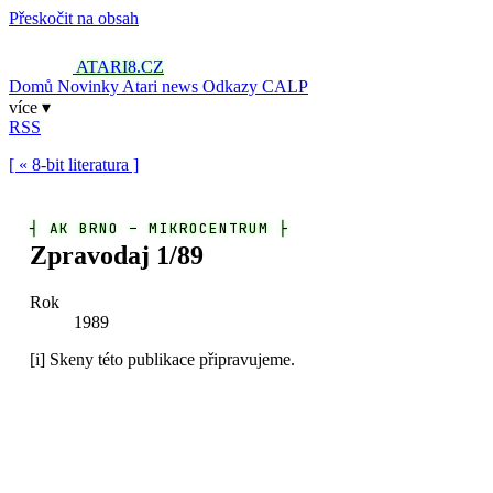
Přeskočit na obsah
ATARI8
.CZ
Domů
Novinky
Atari news
Odkazy
CALP
více ▾
RSS
[ « 8-bit literatura ]
┤
AK BRNO – MIKROCENTRUM
├
Zpravodaj 1/89
Rok
1989
[i]
Skeny této publikace připravujeme.