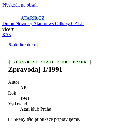
Přeskočit na obsah
ATARI8
.CZ
Domů
Novinky
Atari news
Odkazy
CALP
více ▾
RSS
[ « 8-bit literatura ]
┤
ZPRAVODAJ ATARI KLUBU PRAHA
├
Zpravodaj 1/1991
Autor
AK
Rok
1991
Vydavatel
Atari klub Praha
[i]
Skeny této publikace připravujeme.