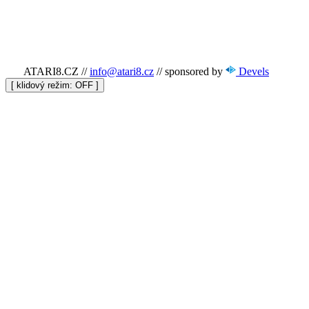
ATARI8.CZ
//
info@atari8.cz
//
sponsored by
Devels
[ klidový režim:
]