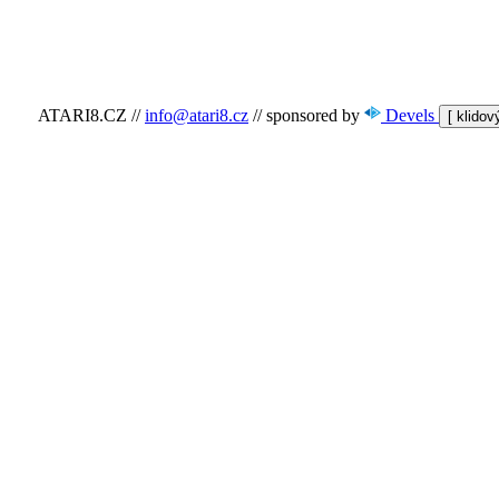
ATARI8.CZ
//
info@atari8.cz
//
sponsored by
Devels
[ klido