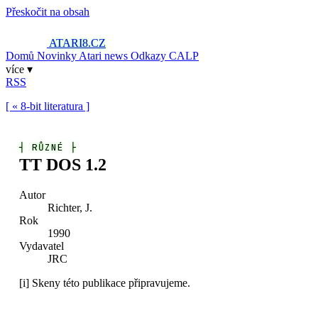
Přeskočit na obsah
ATARI8
.CZ
Domů
Novinky
Atari news
Odkazy
CALP
více ▾
RSS
[ « 8-bit literatura ]
┤
RŮZNÉ
├
TT DOS 1.2
Autor
Richter, J.
Rok
1990
Vydavatel
JRC
[i]
Skeny této publikace připravujeme.