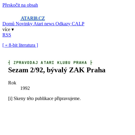
Přeskočit na obsah
ATARI8
.CZ
Domů
Novinky
Atari news
Odkazy
CALP
více ▾
RSS
[ « 8-bit literatura ]
┤
ZPRAVODAJ ATARI KLUBU PRAHA
├
Sezam 2/92, bývalý ZAK Praha
Rok
1992
[i]
Skeny této publikace připravujeme.