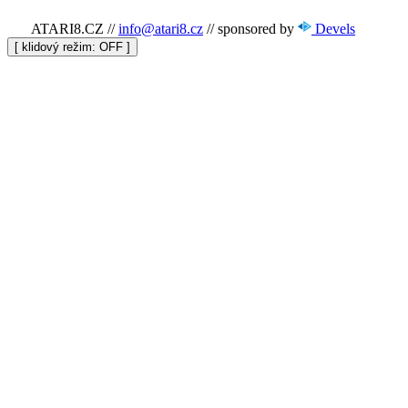
ATARI8.CZ
//
info@atari8.cz
//
sponsored by
Devels
[ klidový režim:
]