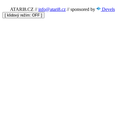
ATARI8.CZ
//
info@atari8.cz
//
sponsored by
Devels
[ klidový režim:
]