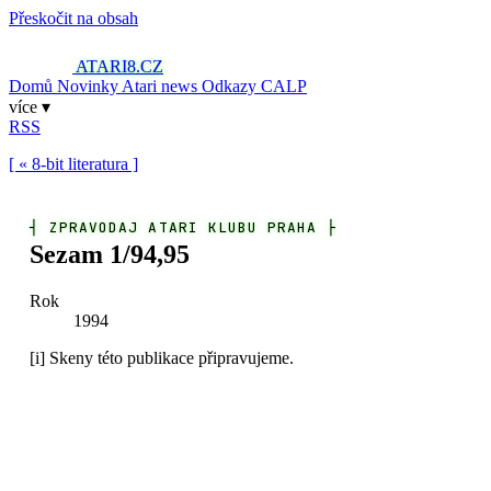
Přeskočit na obsah
ATARI8
.CZ
Domů
Novinky
Atari news
Odkazy
CALP
více ▾
RSS
[ « 8-bit literatura ]
┤
ZPRAVODAJ ATARI KLUBU PRAHA
├
Sezam 1/94,95
Rok
1994
[i]
Skeny této publikace připravujeme.