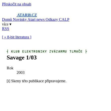
Přeskočit na obsah
ATARI8
.CZ
Domů
Novinky
Atari news
Odkazy
CALP
více ▾
RSS
[ « 8-bit literatura ]
┤
KLUB ELEKTRONIKY ZVÄZARMU TLMAČE
├
Savage 1/03
Rok
2003
[i]
Skeny této publikace připravujeme.