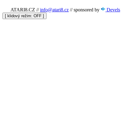
ATARI8.CZ
//
info@atari8.cz
//
sponsored by
Devels
[ klidový režim:
]