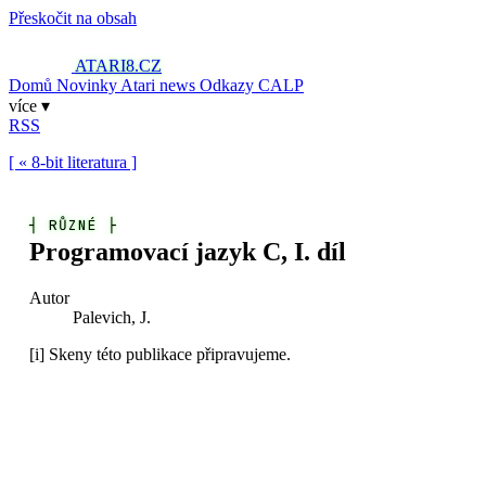
Přeskočit na obsah
ATARI8
.CZ
Domů
Novinky
Atari news
Odkazy
CALP
více ▾
RSS
[ « 8-bit literatura ]
┤
RŮZNÉ
├
Programovací jazyk C, I. díl
Autor
Palevich, J.
[i]
Skeny této publikace připravujeme.