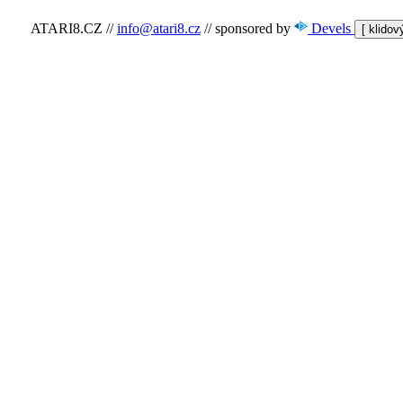
ATARI8.CZ
//
info@atari8.cz
//
sponsored by
Devels
[ klido