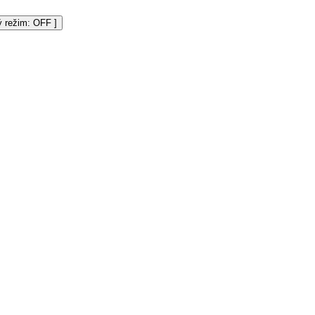
vý režim:
]