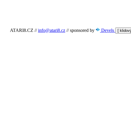
ATARI8.CZ
//
info@atari8.cz
//
sponsored by
Devels
[ klido