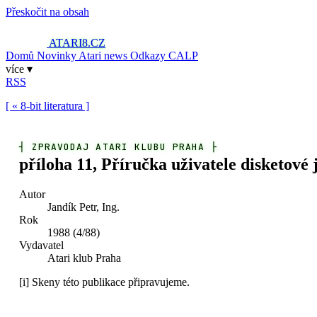
Přeskočit na obsah
ATARI8
.CZ
Domů
Novinky
Atari news
Odkazy
CALP
více ▾
RSS
[ « 8-bit literatura ]
┤
ZPRAVODAJ ATARI KLUBU PRAHA
├
příloha 11, Příručka uživatele disketové
Autor
Jandík Petr, Ing.
Rok
1988 (4/88)
Vydavatel
Atari klub Praha
[i]
Skeny této publikace připravujeme.