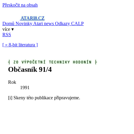
Přeskočit na obsah
ATARI8
.CZ
Domů
Novinky
Atari news
Odkazy
CALP
více ▾
RSS
[ « 8-bit literatura ]
┤
ZO VÝPOČETNÍ TECHNIKY HODONÍN
├
Občasník 91/4
Rok
1991
[i]
Skeny této publikace připravujeme.