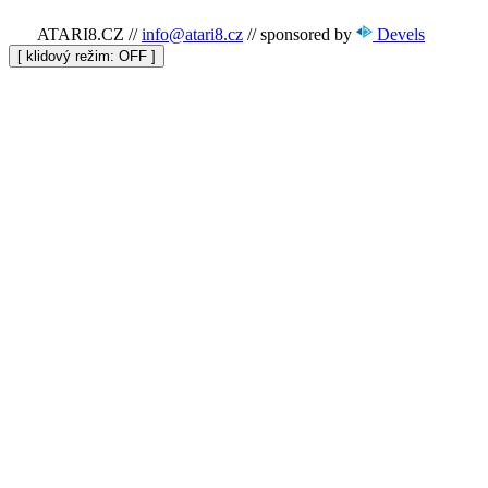
ATARI8.CZ
//
info@atari8.cz
//
sponsored by
Devels
[ klidový režim:
]