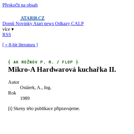
Přeskočit na obsah
ATARI8
.CZ
Domů
Novinky
Atari news
Odkazy
CALP
více ▾
RSS
[ « 8-bit literatura ]
┤
AK ROŽNOV P. R. / FLOP
├
Mikro-A Hardwarová kuchařka II.
Autor
Ostárek, A., Ing.
Rok
1989
[i]
Skeny této publikace připravujeme.