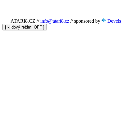
ATARI8.CZ
//
info@atari8.cz
//
sponsored by
Devels
[ klidový režim:
]