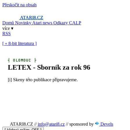
Přeskočit na obsah
ATARI8
.CZ
Domů
Novinky
Atari news
Odkazy
CALP
více ▾
RSS
[ « 8-bit literatura ]
┤
OLOMOUC
├
LETEX - Sborník za rok 96
[i]
Skeny této publikace připravujeme.
ATARI8.CZ
//
info@atari8.cz
//
sponsored by
Devels
[ klidový režim:
]