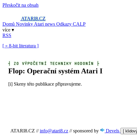
Přeskočit na obsah
ATARI8
.CZ
Domů
Novinky
Atari news
Odkazy
CALP
více ▾
RSS
[ « 8-bit literatura ]
┤
ZO VÝPOČETNÍ TECHNIKY HODONÍN
├
Flop: Operační systém Atari I
[i]
Skeny této publikace připravujeme.
ATARI8.CZ
//
info@atari8.cz
//
sponsored by
Devels
[ klido