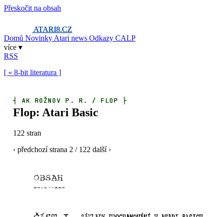
Přeskočit na obsah
ATARI8
.CZ
Domů
Novinky
Atari news
Odkazy
CALP
více ▾
RSS
[ « 8-bit literatura ]
┤
AK ROŽNOV P. R. / FLOP
├
Flop: Atari Basic
122 stran
‹ předchozí
strana
2
/ 122
další ›