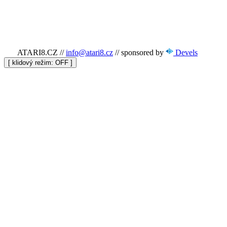
ATARI8.CZ
//
info@atari8.cz
//
sponsored by
Devels
[ klidový režim:
]