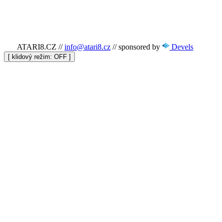
ATARI8.CZ
//
info@atari8.cz
//
sponsored by
Devels
[ klidový režim:
]