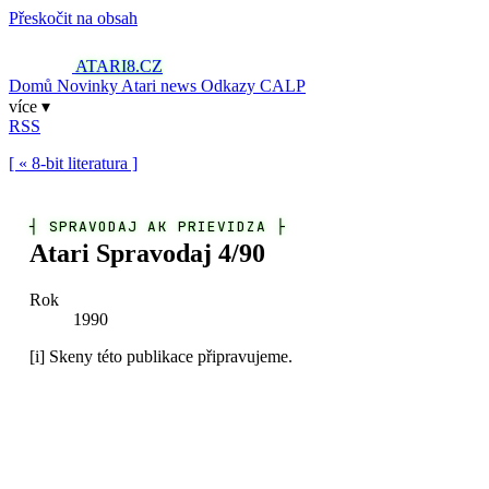
Přeskočit na obsah
ATARI8
.CZ
Domů
Novinky
Atari news
Odkazy
CALP
více ▾
RSS
[ « 8-bit literatura ]
┤
SPRAVODAJ AK PRIEVIDZA
├
Atari Spravodaj 4/90
Rok
1990
[i]
Skeny této publikace připravujeme.