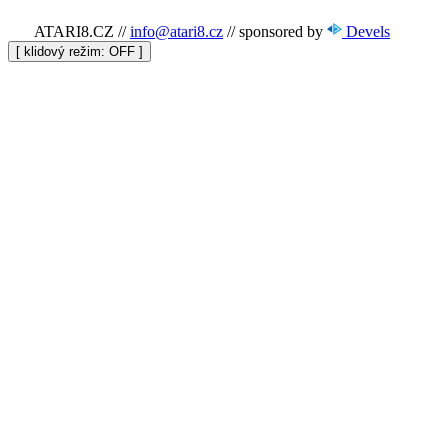
ATARI8.CZ
//
info@atari8.cz
//
sponsored by
Devels
[ klidový režim:
]