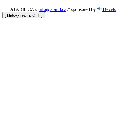
ATARI8.CZ
//
info@atari8.cz
//
sponsored by
Devels
[ klidový režim:
]