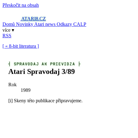
Přeskočit na obsah
ATARI8
.CZ
Domů
Novinky
Atari news
Odkazy
CALP
více ▾
RSS
[ « 8-bit literatura ]
┤
SPRAVODAJ AK PRIEVIDZA
├
Atari Spravodaj 3/89
Rok
1989
[i]
Skeny této publikace připravujeme.