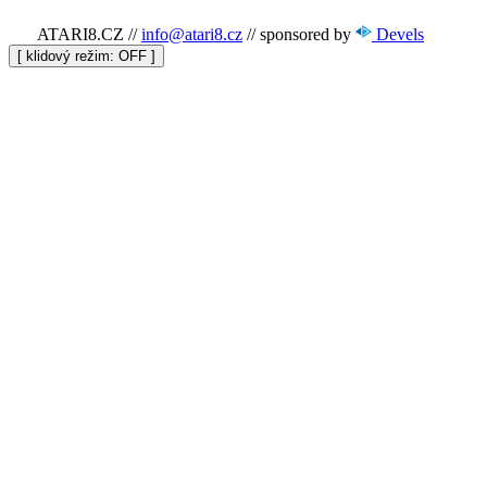
ATARI8.CZ
//
info@atari8.cz
//
sponsored by
Devels
[ klidový režim:
]