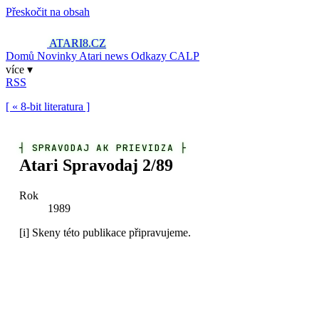
Přeskočit na obsah
ATARI8
.CZ
Domů
Novinky
Atari news
Odkazy
CALP
více ▾
RSS
[ « 8-bit literatura ]
┤
SPRAVODAJ AK PRIEVIDZA
├
Atari Spravodaj 2/89
Rok
1989
[i]
Skeny této publikace připravujeme.