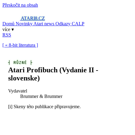
Přeskočit na obsah
ATARI8
.CZ
Domů
Novinky
Atari news
Odkazy
CALP
více ▾
RSS
[ « 8-bit literatura ]
┤
RŮZNÉ
├
Atari Profibuch (Vydanie II -
slovenske)
Vydavatel
Brummer & Brummer
[i]
Skeny této publikace připravujeme.