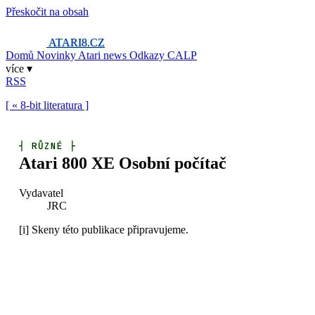
Přeskočit na obsah
ATARI8
.CZ
Domů
Novinky
Atari news
Odkazy
CALP
více ▾
RSS
[ « 8-bit literatura ]
┤
RŮZNÉ
├
Atari 800 XE Osobní počítač
Vydavatel
JRC
[i]
Skeny této publikace připravujeme.