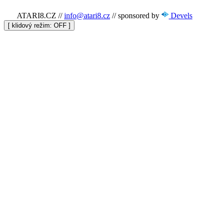
ATARI8.CZ
//
info@atari8.cz
//
sponsored by
Devels
[ klidový režim:
]